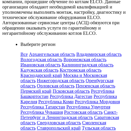
компании, прошедшие обучение по котлам ELCO. Данные
организации обладают необходимой квалификацией и
уполномочены выполнять монтаж, настройку, диагностику и
техническое обслуживание оборудования ELCO.
Авторизованные сервисные центры (АСЦ) обязуются при
обращении оказывать услуги по гарантийному и
негарантийному обслуживанию котлов ELCO.
Выберите регион
Все
Архангельская область
Владимирская область
Вологодская область
Воронежская область
Ивановская область
Калининградская область
Калужская область
Костромская область
Краснодарский край
Москва и Московская
область
Нижегородская область
Оренбургская
область
Орловская область
Пензенская область
Пермский край
Псковская область
Республика
Башкортостан
Республика Дагестан
Республика
Карелия
Республика Коми
Республика Мордовия
Республика Татарстан
Республика Удмуртия
Республика Чувашия
Ростовская область
Санкт-
Петербург и Ленинградская область
Саратовская
область
Свердловская область
Смоленская
область
Ставропольский край
Тульская область