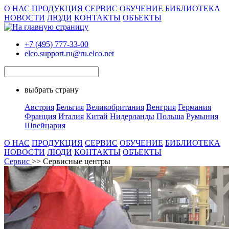
О НАС
ПРОДУКЦИЯ
СЕРВИС
ОБУЧЕНИЕ
БИБЛИОТЕКА
НОВОСТИ
ЛЮДИ
КОНТАКТЫ
ОБЪЕКТЫ
+7 (495) 777-33-00
elco.support.ru@ru.elco.net
выбрать страну
Австрия
Бельгия
Великобритания
Венгрия
Германия
Франция
Италия
Китай
Нидерланды
Польша
Румыния
Швейцария
О НАС
ПРОДУКЦИЯ
СЕРВИС
ОБУЧЕНИЕ
БИБЛИОТЕКА
НОВОСТИ
ЛЮДИ
КОНТАКТЫ
ОБЪЕКТЫ
Сервис
>> Сервисные центры