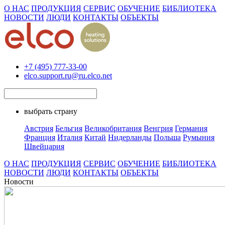
О НАС
ПРОДУКЦИЯ
СЕРВИС
ОБУЧЕНИЕ
БИБЛИОТЕКА
НОВОСТИ
ЛЮДИ
КОНТАКТЫ
ОБЪЕКТЫ
+7 (495) 777-33-00
elco.support.ru@ru.elco.net
выбрать страну
Австрия
Бельгия
Великобритания
Венгрия
Германия
Франция
Италия
Китай
Нидерланды
Польша
Румыния
Швейцария
О НАС
ПРОДУКЦИЯ
СЕРВИС
ОБУЧЕНИЕ
БИБЛИОТЕКА
НОВОСТИ
ЛЮДИ
КОНТАКТЫ
ОБЪЕКТЫ
Новости