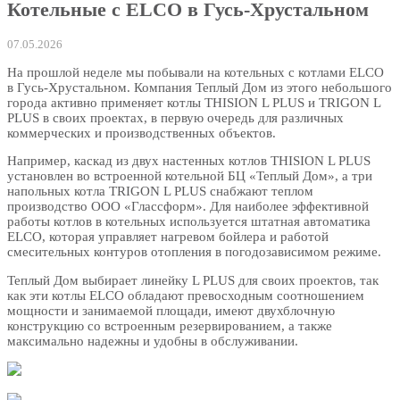
Котельные с ELCO в Гусь-Хрустальном
07.05.2026
На прошлой неделе мы побывали на котельных с котлами ELCO
в Гусь-Хрустальном. Компания Теплый Дом из этого небольшого
города активно применяет котлы THISION L PLUS и TRIGON L
PLUS в своих проектах, в первую очередь для различных
коммерческих и производственных объектов.
Например, каскад из двух настенных котлов THISION L PLUS
установлен во встроенной котельной БЦ «Теплый Дом», а три
напольных котла TRIGON L PLUS снабжают теплом
производство ООО «Глассформ». Для наиболее эффективной
работы котлов в котельных используется штатная автоматика
ELCO, которая управляет нагревом бойлера и работой
смесительных контуров отопления в погодозависимом режиме.
Теплый Дом выбирает линейку L PLUS для своих проектов, так
как эти котлы ELCO обладают превосходным соотношением
мощности и занимаемой площади, имеют двухблочную
конструкцию со встроенным резервированием, а также
максимально надежны и удобны в обслуживании.