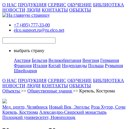
О НАС
ПРОДУКЦИЯ
СЕРВИС
ОБУЧЕНИЕ
БИБЛИОТЕКА
НОВОСТИ
ЛЮДИ
КОНТАКТЫ
ОБЪЕКТЫ
+7 (495) 777-33-00
elco.support.ru@ru.elco.net
выбрать страну
Австрия
Бельгия
Великобритания
Венгрия
Германия
Франция
Италия
Китай
Нидерланды
Польша
Румыния
Швейцария
О НАС
ПРОДУКЦИЯ
СЕРВИС
ОБУЧЕНИЕ
БИБЛИОТЕКА
НОВОСТИ
ЛЮДИ
КОНТАКТЫ
ОБЪЕКТЫ
Объекты
>>
Общественные здания
>> Кремль, Кострома
Мед. центр, Челябинск
Новый Век, Энгельс
Роза Хутор, Сочи
Кремль, Кострома
Александро-Свирский монастырь
Полоцкий университет, Новополоцк