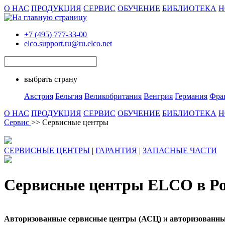
О НАС
ПРОДУКЦИЯ
СЕРВИС
ОБУЧЕНИЕ
БИБЛИОТЕКА
Н
+7 (495) 777-33-00
elco.support.ru@ru.elco.net
выбрать страну
Австрия
Бельгия
Великобритания
Венгрия
Германия
Фра
О НАС
ПРОДУКЦИЯ
СЕРВИС
ОБУЧЕНИЕ
БИБЛИОТЕКА
Н
Сервис
>> Сервисные центры
СЕРВИСНЫЕ ЦЕНТРЫ
|
ГАРАНТИЯ
|
ЗАПАСНЫЕ ЧАСТИ
Сервисные центры ELCO в Р
Авторизованные сервисные центры (АСЦ)
и
авторизованны