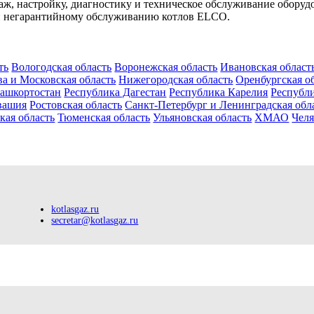
ж, настройку, диагностику и техническое обслуживание обору
 и негарантийному обслуживанию котлов ELCO.
ть
Вологодская область
Воронежская область
Ивановская област
а и Московская область
Нижегородская область
Оренбургская о
Башкортостан
Республика Дагестан
Республика Карелия
Республ
вашия
Ростовская область
Санкт-Петербург и Ленинградская обл
кая область
Тюменская область
Ульяновская область
ХМАО
Челя
kotlasgaz.ru
secretar@kotlasgaz.ru