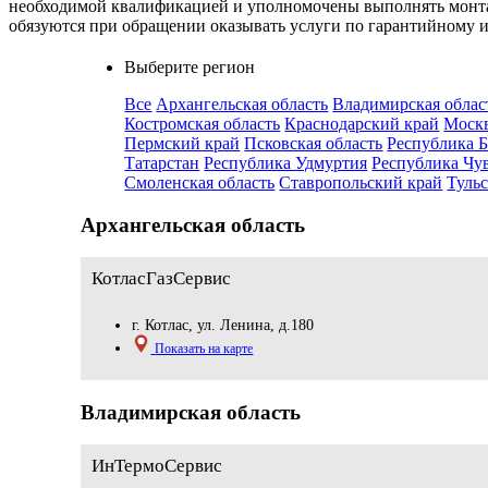
необходимой квалификацией и уполномочены выполнять монта
обязуются при обращении оказывать услуги по гарантийному
Выберите регион
Все
Архангельская область
Владимирская облас
Костромская область
Краснодарский край
Москв
Пермский край
Псковская область
Республика 
Татарстан
Республика Удмуртия
Республика Чу
Смоленская область
Ставропольский край
Тульс
Архангельская область
КотласГазСервис
г. Котлас, ул. Ленина, д.180
Показать на карте
Владимирская область
ИнТермоСервис