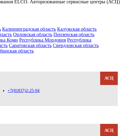
дования ELCO. Авторизованные сервисные центры (АСЦ)
ь
Калининградская область
Калужская область
бласть
Орловская область
Пензенская область
ика Коми
Республика Мордовия
Республика
асть
Саратовская область
Свердловская область
бинская область
АСЦ
+7(81837)2-25-94
АСЦ