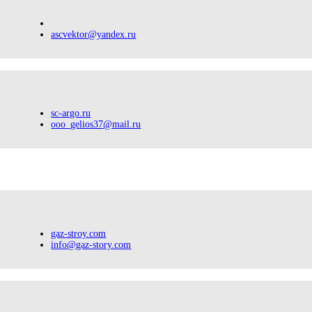
ascvektor@yandex.ru
sc-argo.ru
ooo_gelios37@mail.ru
gaz-stroy.com
info@gaz-story.com