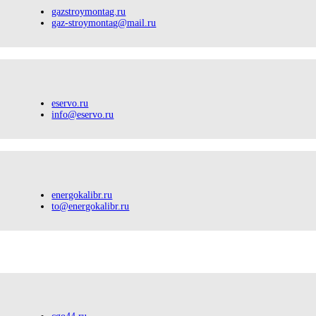
gazstroymontag.ru
gaz-stroymontag@mail.ru
eservo.ru
info@eservo.ru
energokalibr.ru
to@energokalibr.ru