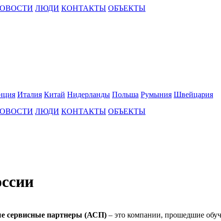
ОВОСТИ
ЛЮДИ
КОНТАКТЫ
ОБЪЕКТЫ
нция
Италия
Китай
Нидерланды
Польша
Румыния
Швейцария
ОВОСТИ
ЛЮДИ
КОНТАКТЫ
ОБЪЕКТЫ
оссии
е сервисные партнеры (АСП)
– это компании, прошедшие обу