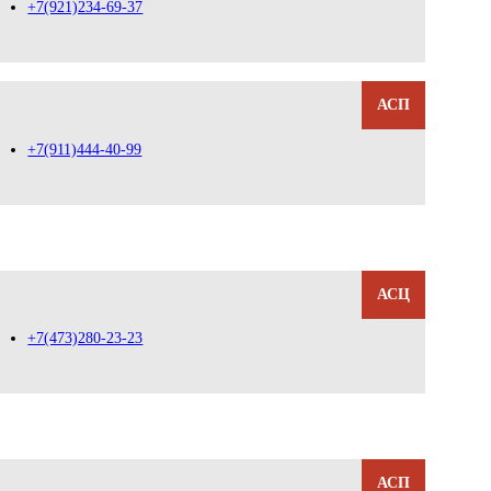
+7(921)234-69-37
АСП
+7(911)444-40-99
АСЦ
+7(473)280-23-23
АСП